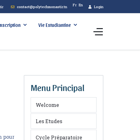
Fr
En
ir
contact@polytechmonastir.tn
Login
Inscription
Vie Estudiantine
Menu Principal
Welcome
Les Etudes
n pour
Cycle Préparatoire