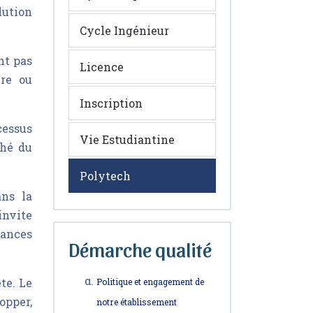
lution
Cycle Ingénieur
nt pas
Licence
ire ou
Inscription
essus
Vie Estudiantine
ché du
Polytech
ans la
invite
sances
Démarche qualité
te. Le
Politique et engagement de
opper,
notre établissement